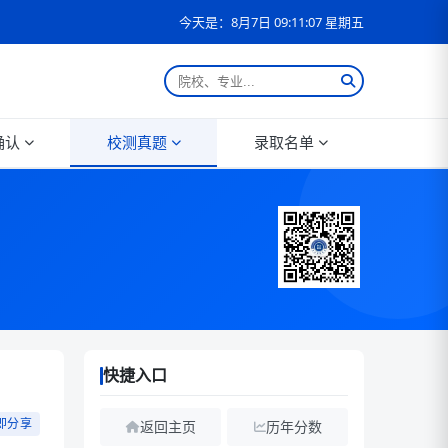
今天是：8月7日 09:11:08 星期五
确认
校测真题
录取名单
快捷入口
即分享
返回主页
历年分数