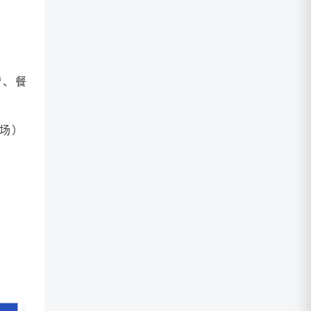
营、餐
入场）