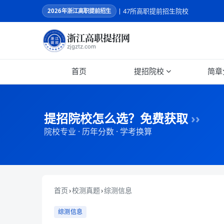
丨47所高职提前招生院校
2026
年浙江高职提前招生
浙江高职提招网
zjgztz.com
首页
提招院校
简章
提招院校怎么选？免费获取
››
院校专业 · 历年分数 · 学考换算
首页
›
校测真题
›
综测信息
综测信息