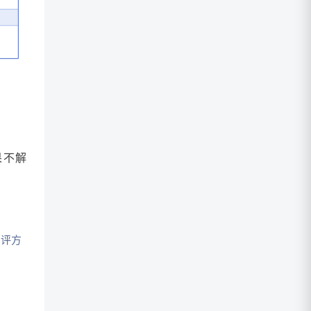
果不解
测评方