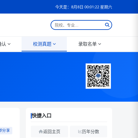
今天是：8月8日 00:01:22 星期六
确认
校测真题
录取名单
快捷入口
即分享
返回主页
历年分数