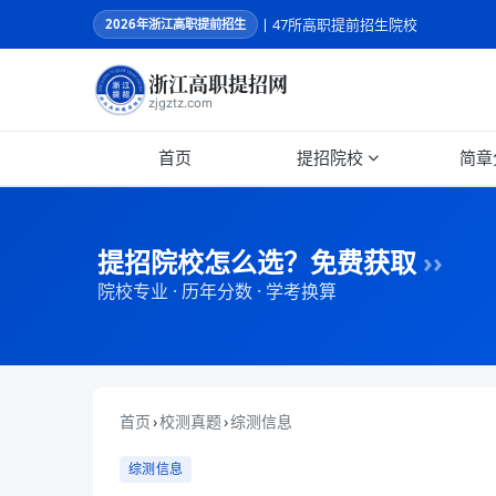
丨47所高职提前招生院校
2026
年浙江高职提前招生
浙江高职提招网
zjgztz.com
首页
提招院校
简章
提招院校怎么选？免费获取
››
院校专业 · 历年分数 · 学考换算
首页
›
校测真题
›
综测信息
综测信息