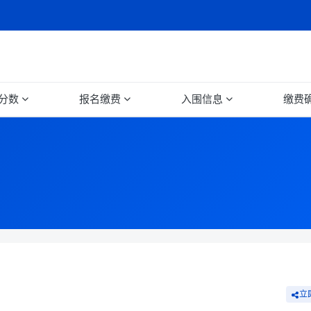
分数
报名缴费
入围信息
缴费
立