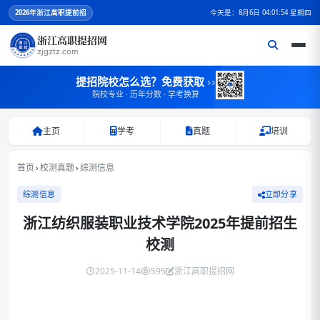
2026
年浙江高职提前招
今天是：8月6日 04:01:54 星期四
浙江高职提招网
zjgztz.com
提招院校怎么选？免费获取
››
院校专业 · 历年分数 · 学考换算
主页
学考
真题
培训
首页
›
校测真题
›
综测信息
综测信息
立即分享
浙江纺织服装职业技术学院2025年提前招生
校测
2025-11-14
595
浙江高职提招网