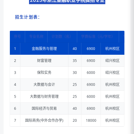
2025年浙江金融职业学院提招专业
招生计划表：
序号
专业名称
计划数（名）
学费标准（元/学年）
学习地
1
金融服务与管理
40
6900
杭州校区
2
财富管理
35
6900
绍兴校区
3
保险实务
30
6000
绍兴校区
4
大数据与会计
25
6900
杭州校区
5
大数据与财务管理
25
6000
杭州校区
6
国际经济与贸易
40
6900
杭州校区
7
国际商务(中外合作办学)
20
18000
杭州校区