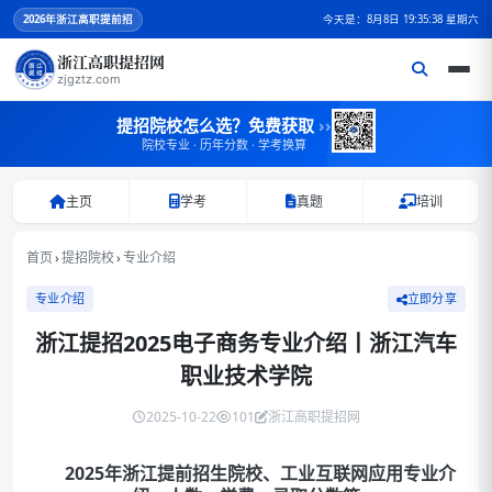
2026
年浙江高职提前招
今天是：8月8日 19:35:38 星期六
浙江高职提招网
zjgztz.com
提招院校怎么选？免费获取
››
院校专业 · 历年分数 · 学考换算
主页
学考
真题
培训
首页
›
提招院校
›
专业介绍
专业介绍
立即分享
浙江提招2025电子商务专业介绍丨浙江汽车
职业技术学院
2025-10-22
101
浙江高职提招网
2025年浙江提前招生院校、
工业互联网
应用专业介