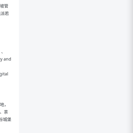
坡管
选派若
技）、
y and
ital
基地，
、茶
心谷城堡