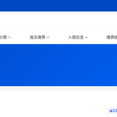
分数
报名缴费
入围信息
缴费
立