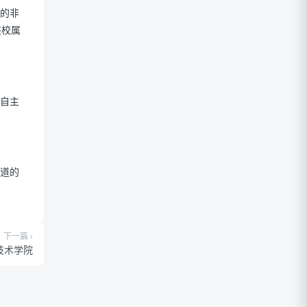
的非
该校属
。
自主
道的
下一篇 ›
技术学院