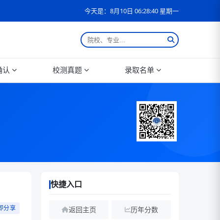
今天是：8月10日 06:28:41 星期一
确认
校测真题
录取名单
快捷入口
即分享
返回主页
历年分数