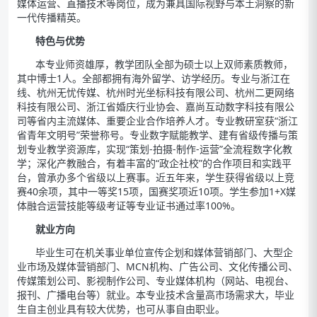
媒体运营、直播技术等岗位，成为兼具国际视野与本土洞察的新
一代传播精英。
特色与优势
本专业师资雄厚，教学团队全部为硕士以上双师素质教师，
其中博士1人。全部都拥有海外留学、访学经历。专业与浙江在
线、杭州无忧传媒、杭州时光坐标科技有限公司、杭州二更网络
科技有限公司、浙江省婚庆行业协会、嘉尚互动数字科技有限公
司等省内主流媒体、重要企业合作培养人才。专业教研室获“浙江
省青年文明号”荣誉称号。专业数字赋能教学、建有省级传播与策
划专业教学资源库，实现“策划-拍摄-制作-运营”全流程数字化教
学；深化产教融合，有着丰富的“政企社校”的合作项目和实践平
台，曾承办多个省级以上赛事。近五年来，学生获得省级以上竞
赛40余项，其中一等奖15项，国赛奖项近10项。学生参加1+X媒
体融合运营技能等级考证等专业证书通过率100%。
就业方向
毕业生可在机关事业单位宣传企划和媒体营销部门、大型企
业市场及媒体营销部门、MCN机构、广告公司、文化传播公司、
传媒策划公司、影视制作公司、专业媒体机构（网站、电视台、
报刊、广播电台等）就业。本专业技术含量高市场需求大，毕业
生自主创业具有较大优势，也可从事自由职业。