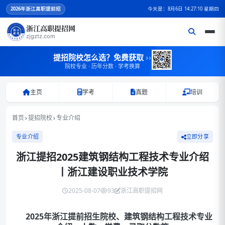
2026
年浙江高职提前招
今天是：8月6日 14:27:10 星期四
浙江高职提招网
zjgztz.com
提招院校怎么选？免费获取
››
院校专业 · 历年分数 · 学考换算
主页
学考
真题
培训
首页
›
提招院校
›
专业介绍
专业介绍
立即分享
浙江提招2025建筑钢结构工程技术专业介绍
丨浙江建设职业技术学院
2025-08-07
93
浙江高职提招网
2025年浙江提前招生院校、建筑
钢结构工程
技术专业