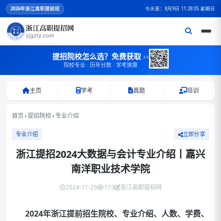
2026
年浙江高职提前招
今天是：8月9日 11:28:05 星期日
浙江高职提招网
zjgztz.com
提招院校怎么选？免费获取
››
院校专业 · 历年分数 · 学考换算
主页
学考
真题
培训
首页
›
提招院校
›
专业介绍
专业介绍
立即分享
浙江提招2024大数据与会计专业介绍丨嘉兴
南洋职业技术学院
2024-11-25
173
浙江高职提招网
2024年浙江提前招生院校、专业介绍、人数、学费、