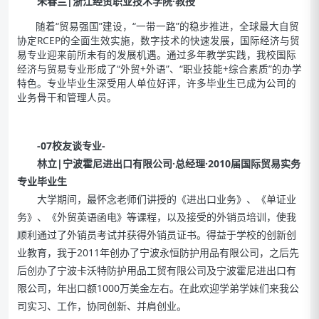
朱春兰|浙江经贸职业技术学院·教授
随着“贸易强国”建设，“一带一路”的稳步推进，全球最大自贸
协定RCEP的全面生效实施，数字技术的快速发展，国际经济与贸
易专业迎来前所未有的发展机遇。通过多年教学实践，我校国际
经济与贸易专业形成了“外贸+外语”、“职业技能+综合素质”的办学
特色。专业毕业生深受用人单位好评，许多毕业生已成为公司的
业务骨干和管理人员。
-07校友谈专业-
林立|宁波霍尼进出口有限公司·总经理·2010届国际贸易实务
专业毕业生
大学期间，最怀念老师们讲授的《进出口业务》、《单证业
务》、《外贸英语函电》等课程，以及接受的外销员培训，使我
顺利通过了外销员考试并获得外销员证书。得益于学校的创新创
业教育，我于2011年创办了宁波永恒防护用品有限公司，之后先
后创办了宁波卡沃特防护用品工贸有限公司及宁波霍尼进出口有
限公司，年出口额1000万美金左右。在此欢迎学弟学妹们来我公
司实习、工作，协同创新、并肩创业。