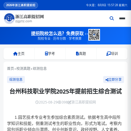
2026
年浙江高职提前招
今天是：8月8日 15:57:28 星期六
浙江高职提招网
zjgztz.com
提招院校怎么选？免费获取
››
院校专业 · 历年分数 · 学考换算
主页
学考
真题
培训
首页
›
校测真题
›
综测信息
综测信息
立即分享
台州科技职业学院2025年提前招生综合测试
2025-08-29
398
浙江高职提招网
1.园艺技术专业考生参加综合素质测试。依据考生高中段所
学知识和技能，侧重测试考生的职业性向，形式为笔试。考察内
容包括职业倾向与潜质、创业创新意识、政经视野、人文素养、