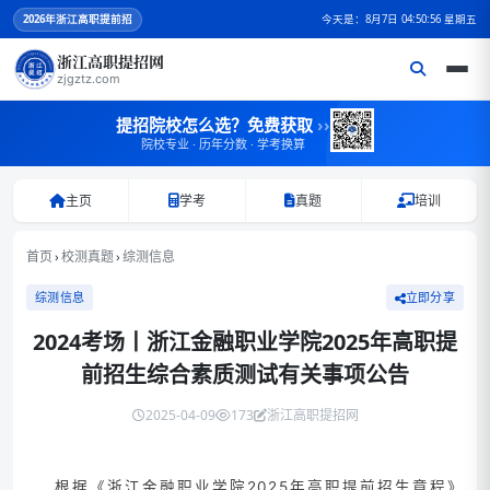
2026
年浙江高职提前招
今天是：8月7日 04:50:56 星期五
浙江高职提招网
zjgztz.com
提招院校怎么选？免费获取
››
院校专业 · 历年分数 · 学考换算
主页
学考
真题
培训
首页
›
校测真题
›
综测信息
综测信息
立即分享
2024考场丨浙江金融职业学院2025年高职提
前招生综合素质测试有关事项公告
2025-04-09
173
浙江高职提招网
根据《浙江金融职业学院2025年高职提前招生章程》