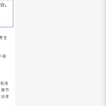
考生
不得
中有违
，情节
不对考