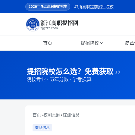
丨47所高职提前招生院校
2026
年浙江高职提前招生
浙江高职提招网
zjgztz.com
首页
提招院校
简章
提招院校怎么选？免费获取
››
院校专业 · 历年分数 · 学考换算
首页
›
校测真题
›
综测信息
综测信息