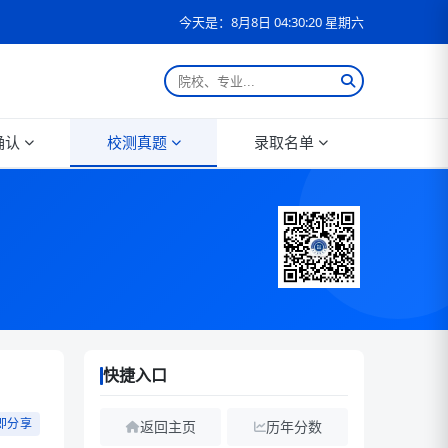
今天是：8月8日 04:30:21 星期六
确认
校测真题
录取名单
快捷入口
即分享
返回主页
历年分数