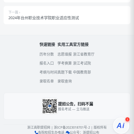
下一篇 ›
2024年台州职业技术学院​职业适应性测试
快速链接
实用工具
官方链接
历年分数
志愿填报
浙江省教育厅
报名入口
学考换算
浙江考试院
考纲与时间
真题下载
中国教育部
录取名单
录取查询
提招公告，扫码不漏
报名考试 — 立马推送
1
Ai
浙江高职提招网
|
浙ICP备2023018701号-2
| 版权所有
各院校招生办电话 ›
公众号：浙提招公布