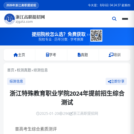
2026
年浙江高职提前招
今天是：8月6日 04:24:37 星期四
浙江高职提招网
zjgztz.com
提招院校怎么选？免费获取
››
院校专业 · 历年分数 · 学考换算
主页
学考
真题
培训
首页
›
校测真题
›
综测信息
综测信息
立即分享
浙江特殊教育职业学院2024年提前招生综合
测试
2025-01-20
296
浙江高职提招网
普高考生
综合素质测评