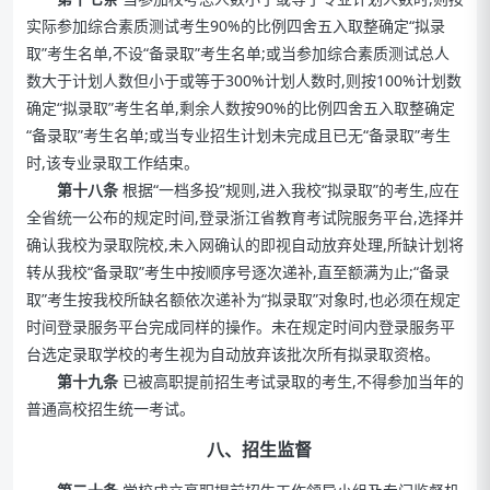
实际参加综合素质测试考生90%的比例四舍五入取整确定“拟录
取”考生名单,不设“备录取”考生名单;或当参加综合素质测试总人
数大于计划人数但小于或等于300%计划人数时,则按100%计划数
确定“拟录取”考生名单,剩余人数按90%的比例四舍五入取整确定
“备录取”考生名单;或当专业招生计划未完成且已无“备录取”考生
时,该专业录取工作结束。
第十八条
根据“一档多投”规则,进入我校“拟录取”的考生,应在
全省统一公布的规定时间,登录浙江省教育考试院服务平台,选择并
确认我校为录取院校,未入网确认的即视自动放弃处理,所缺计划将
转从我校“备录取”考生中按顺序号逐次递补,直至额满为止;“备录
取”考生按我校所缺名额依次递补为“拟录取”对象时,也必须在规定
时间登录服务平台完成同样的操作。未在规定时间内登录服务平
台选定录取学校的考生视为自动放弃该批次所有拟录取资格。
第十九条
已被高职提前招生考试录取的考生,不得参加当年的
普通高校招生统一考试。
八、招生监督