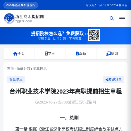
2026
年浙江高职提前招
今天是：8月7日 05:28:55 星期五
浙江高职提招网
zjgztz.com
提招院校怎么选？免费获取
››
院校专业 · 历年分数 · 学考换算
主页
学考
真题
培训
首页
›
简章分数
›
简章信息
简章信息
立即分享
台州职业技术学院2023年高职提前招生章程
2023-10-27
708
浙江高职提招网
一、总则
第一条
根据《浙江省深化高校考试招生制度综合改革试点方