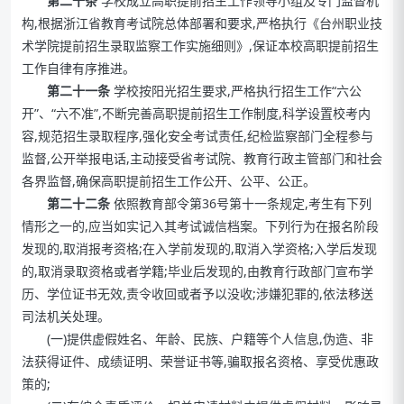
第二十条
学校成立高职提前招生工作领导小组及专门监督机
构,根据浙江省教育考试院总体部署和要求,严格执行《台州职业技
术学院提前招生录取监察工作实施细则》,保证本校高职提前招生
工作自律有序推进。
第二十一条
学校按阳光招生要求,严格执行招生工作“六公
开”、“六不准”,不断完善高职提前招生工作制度,科学设置校考内
容,规范招生录取程序,强化安全考试责任,纪检监察部门全程参与
监督,公开举报电话,主动接受省考试院、教育行政主管部门和社会
各界监督,确保高职提前招生工作公开、公平、公正。
第二十二条
依照教育部令第36号第十一条规定,考生有下列
情形之一的,应当如实记入其考试诚信档案。下列行为在报名阶段
发现的,取消报考资格;在入学前发现的,取消入学资格;入学后发现
的,取消录取资格或者学籍;毕业后发现的,由教育行政部门宣布学
历、学位证书无效,责令收回或者予以没收;涉嫌犯罪的,依法移送
司法机关处理。
(一)提供虚假姓名、年龄、民族、户籍等个人信息,伪造、非
法获得证件、成绩证明、荣誉证书等,骗取报名资格、享受优惠政
策的;