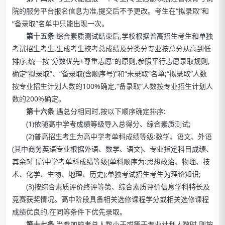
院的服务平台报名信息为准,提交后不予更改。考生在“拟录取”和
“备录取”名单中只能出现一次。
第十五条
综合素质测试结束后,学校根据普高招生考生和单独
考试招生考生,生成考生校考总成绩及分类分专业按总分从高到低
排序,统一按“分数优先+尊重志愿”的原则,参照平行志愿录取规则,
确定“拟录取”、“备录取(含顺序号)”和“未录取”名单;“拟录取”人数
按专业招生计划人数的100%确定,“备录取”人数按专业招生计划人
数的200%确定。
第十六条
遇总分相同时,按以下顺序确定排序:
(1)依随高中学考成绩等级导入总得分、综合素质测试;
(2)普高招生考生为高中学考单科成绩等级:数学、语文、外语
(其中商务英语专业根据外语、数学、语文)、专业指定科目成绩、
其余5门高中学考单科成绩等级(单科顺序为:思想政治、物理、技
术、化学、生物、地理、历史);单独考试招生考生为理论知识;
(3)按综合素质评价终评等第、综合素质评价信息学科特长及
竞赛获奖情况。高中阶段具备相关选修课程学分或相关选修课程
成绩优良的,在同等条件下优先录取。
第十七条
当参加校考总人数小于或等于专业计划人数时,则按