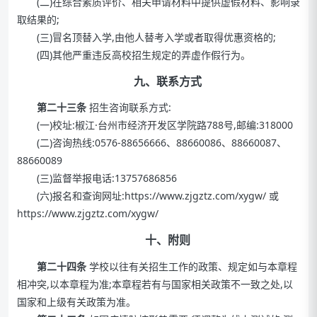
(二)在综合素质评价、相关申请材料中提供虚假材料、影响录
取结果的;
(三)冒名顶替入学,由他人替考入学或者取得优惠资格的;
(四)其他严重违反高校招生规定的弄虚作假行为。
九、联系方式
第二十三条
招生咨询联系方式:
(一)校址:椒江·台州市经济开发区学院路788号,邮编:318000
(二)咨询热线:0576-88656666、88660086、88660087、
88660089
(三)监督举报电话:13757686856
(六)报名和查询网址:
https://www.zjgztz.com/xygw/
或
https://www.zjgztz.com/xygw/
十、附则
第二十四条
学校以往有关招生工作的政策、规定如与本章程
相冲突,以本章程为准;本章程若有与国家相关政策不一致之处,以
国家和上级有关政策为准。