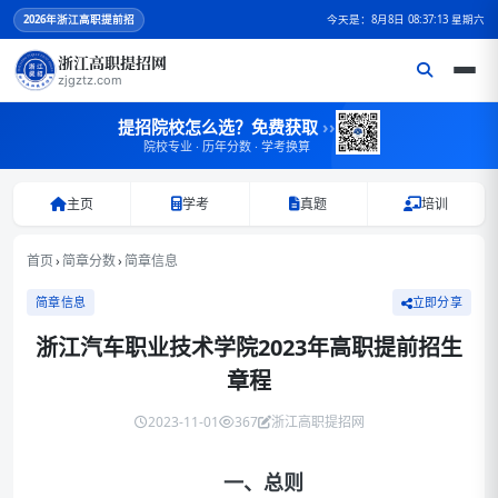
2026
年浙江高职提前招
今天是：8月8日 08:37:13 星期六
浙江高职提招网
zjgztz.com
提招院校怎么选？免费获取
››
院校专业 · 历年分数 · 学考换算
主页
学考
真题
培训
首页
›
简章分数
›
简章信息
简章信息
立即分享
浙江汽车职业技术学院2023年高职提前招生
章程
2023-11-01
367
浙江高职提招网
一、
总则