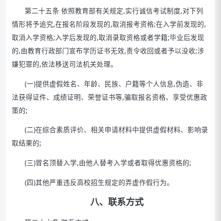
第二十五条 依照教育部有关规定,实行诚信考试制度,对下列
情形将予追究,在报名阶段发现的,取消报考资格;在入学前发现的,
取消入学资格;入学后发现的,取消录取资格或者学籍;毕业后发现
的,由教育行政部门宣布学历证书无效,责令收回或者予以没收;涉
嫌犯罪的,依法移送司法机关处理。
(一)提供虚假姓名、年龄、民族、户籍等个人信息,伪造、非
法获得证件、成绩证明、荣誉证书等,骗取报名资格、享受优惠政
策的;
(二)在综合素质评价、相关申请材料中提供虚假材料、影响录
取结果的;
(三)冒名顶替入学,由他人替考入学或者取得优惠资格的;
(四)其他严重违反高校招生规定的弄虚作假行为。
八、联系方式