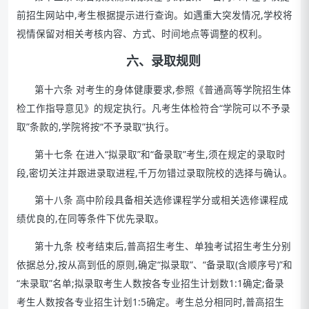
前招生网站中,考生根据提示进行查询。如遇重大突发情况,学校将
视情保留对相关考核内容、方式、时间地点等调整的权利。
六、
录取规则
第十六条 对考生的身体健康要求,参照《普通高等学院招生体
检工作指导意见》的规定执行。凡考生体检符合“学院可以不予录
取”条款的,学院将按“不予录取”执行。
第十七条 在进入“拟录取”和“备录取”考生,须在规定的录取时
段,密切关注并跟进录取进程,千万勿错过录取院校的选择与确认。
第十八条 高中阶段具备相关选修课程学分或相关选修课程成
绩优良的,在同等条件下优先录取。
第十九条 校考结束后,普高招生考生、单独考试招生考生分别
依据总分,按从高到低的原则,确定“拟录取”、“备录取(含顺序号)”和
“未录取”名单;拟录取考生人数按各专业招生计划数1:1确定;备录
考生人数按各专业招生计划1:5确定。考生总分相同时,普高招生