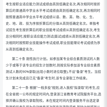
考生按职业适应能力测试成绩由高到低确定名次,再次相同时按折
算后的普通高中学业水平考试成绩由高到低确定名次,再次相同时
按照普通高中学业水平考试成绩以语、数、英、物、化、生、
史、地、政、技为序按折算后的分值从高到低确定名次。单独考
试招生考生按折算后的职业技能考试成绩从高到低确定名次,考生
总分相同时,按职业适应能力测试(面试)成绩从高到低确定名次,再
次相同时按照职业技能操作考试成绩,职业技能理论考试成绩为序
从高到低确定名次。
第二十条 刚性执行计划。如参加某专业综合素质测试的人数
少于或等于该专业的招生计划数时,则按实际参加该专业综合素质
测试人数的90%录取(出现小数时进位取整),不设“备录”考生。当招
生计划未完成且已无“备录”考生时,该专业录取工作结束。
第二十一条 根据“一档多投”规则,进入我校“拟录取”的考生,应
在全省统一公布的规定时间内,登录浙江省教育考试院服务平台,选
择并确认我校为录取院校。未在规定时间内登录服务平台选定录
取学校的考生视为自动放弃该次所有拟录取资格,所缺计划将转从