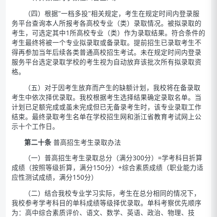
（四）根据"一档多投"相关规定，考生在规定时间内登录服
务平台查询本人所报考各高校专业（类）录取情况。被拟录取的
考生，可选定其中1所高校专业（类）作为录取结果。符合条件的
考生最终将被一个专业拟录取或备录取。提前招生已录取考生不
得再参加当年后续各类普通高校招生考试。未在规定时间内登录
服务平台选定录取学校的考生视为自动放弃该批次所有拟录取资
格。
（五）对于因考生放弃而产生的缺额计划，我校将在备录取
考生中依次择优录取。我校根据考生选择结果确定录取名单。当
计划已足额完成或虽未完成但已无备录考生时，该专业录取工作
结束。最终录取考生名单在学校招生网和浙江省教育考试网上公
示十个工作日。
第二十条
普高招生考生录取办法
（一）普高招生考生录取总分（满分300分）=学考科目折算
成绩（按照等级折算，满分150分）+综合素质成绩（职业能力适
应性测试成绩，满分150分）
（二）结合我校专业学习实际，考生在总分相同的情况下，
我校参考学考科目的单科成绩等级择优录取。单科考察优先顺序
为：高中综合素质评价、语文、数学、英语、政治、物理、技