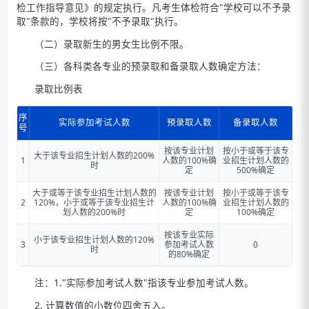
检工作指导意见》的规定执行。凡考生体检符合"学校可以不予录
取"条款的，学校将按"不予录取"执行。
（二）录取新生的男女生比例不限。
（三）各科类各专业的预录取和备录取人数确定方法：
录取比例表
序
实际参加考试人数
预录取人数
备录取人数
号
按该专业计划
按小于或等于该专
大于该专业招生计划人数的200%
1
人数的100%确
业招生计划人数的
时
定
500%确定
大于或等于该专业招生计划人数的
按该专业计划
按小于或等于该专
2
120%，小于或等于该专业招生计
人数的100%确
业招生计划人数的
划人数的200%时
定
100%确定
按该专业实际
小于该专业招生计划人数的120%
3
参加考试人数
0
时
的80%确定
注：1."实际参加考试人数"指该专业参加考试人数。
2. 计算数值的小数位四舍五入。