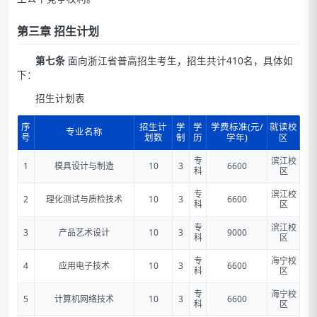
第三章 招生计划
第七条
面向浙江省普高招生考生，招生共计410名，具体如
下：
招生计划表
序
招生计
学
学
学费标准(元/
就读校
专业名称
号
划数
制
历
学年)
区
专
滨江校
1
模具设计与制造
10
3
6600
科
区
专
滨江校
2
理化测试与质检技术
10
3
6600
科
区
专
滨江校
3
产品艺术设计
10
3
9000
科
区
专
海宁校
4
应用电子技术
10
3
6600
科
区
专
海宁校
5
计算机网络技术
10
3
6600
科
区