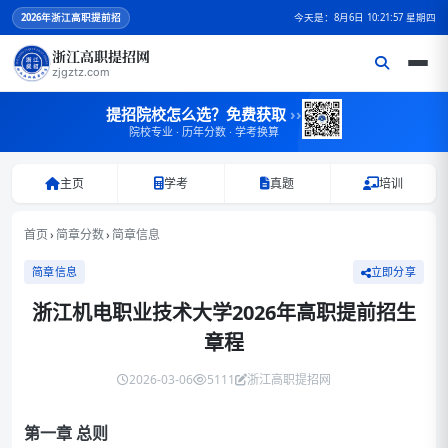
2026
年浙江高职提前招
今天是：8月6日 10:21:58 星期四
浙江高职提招网
zjgztz.com
提招院校怎么选？免费获取
››
院校专业 · 历年分数 · 学考换算
主页
学考
真题
培训
首页
›
简章分数
›
简章信息
简章信息
立即分享
浙江机电职业技术大学2026年高职提前招生
章程
2026-03-06
5111
浙江高职提招网
第一章 总则