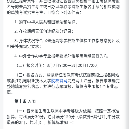
试招生报考条件，并已取得浙江省普通高校统一招生考试高考报
名号的普高招生考生或已办理单独考试招生报名手续的相应类别
的单独考试招生考生，且符合下列条件者：
1. 遵守中华人民共和国宪法和法律；
2. 在校期间无任何违纪处分记录；
3. 身体状况符合《普通高等学校招生体检工作指导意见》及
相关补充规定要求；
4. 中外合作办学专业报考要求外语学考等级最低为C。
（二）报名时间：3月7日9:00—3月20日17:00。
（三）报名方式：登录浙江省教育考试院提前招生报名网站
或浙江机电职业技术大学
院校官网
完成网上注册，按要求准确完
整地填写报名信息，并进行志愿填报，每位考生限报1个专业志
愿。
第十条
入围
（一）普高招生考生以高中学考等级为依据，按照一定标准
折算，每科满分30分，总计满分150分（语数外+其他7门中分数
最高的2门，共5门）。折算标准如下：