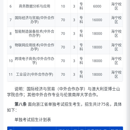
专
海宁校
6
商务数据分析与应用
10
3
6000
科
区
国际经济与贸易(中外合作
专
海宁校
7
70
3
16000
办学)
科
区
智能制造装备技术(中外合
专
海宁校
8
70
3
18000
作办学)
科
区
物联网应用技术(中外合作
专
海宁校
9
70
3
18000
办学)
科
区
跨境电子商务(中外合作办
专
海宁校
10
70
3
18000
学)
科
区
专
海宁校
11
工业设计(中外合作办学)
70
3
18000
科
区
说明：国际经济与贸易（中外合作办学）与澳大利亚博士山
学院合作；其他中外合作专业与伦敦南岸大学合作。
第八条
面向浙江省单独考试招生考生，招生共计75名，具体
如下：
单独考试招生计划表