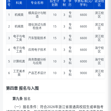
序
招生计
学
学
学费标准(元/
就读校
科类
专业名称
号
划数
制
历
学年)
区
模具设计与制
专
滨江校
1
机械类
10
3
6600
造
科
区
理化测试与质
专
滨江校
2
机械类
15
3
6600
检技术
科
区
电子与电
专
滨江校
3
汽车智能技术
15
3
6600
工类
科
区
电子与电
专
海宁校
4
应用电子技术
15
3
6600
工类
科
区
商务数据分析
专
海宁校
5
计算机类
10
3
6000
与应用
科
区
工艺美术
专
滨江校
6
产品艺术设计
10
3
9000
类
科
区
第四章 报名与入围
第九条
报名
（一）报名条件：符合2026年浙江省普通高校招生或单独考