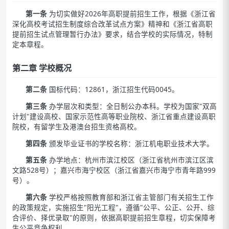
第一条
为切实做好2026年高职提前招生工作，根据《浙江省
深化高校考试招生制度综合改革试点方案》精神和《浙江省高职
提前招生试点管理暂行办法》要求，结合学校的实际情况，特制
定本章程。
第二章 学校概况
第二条
国标代码：12861，浙江招生代码0045。
第三条
办学层次和类型：全日制公办本科。学校为国家"双高
计划"建设高校、国家示范性高等职业院校、浙江省重点建设高职
院校，有留学生及港澳台招生资格高校。
第四条
颁发毕业证书的学校名称：浙江机电职业技术大学。
第五条
办学地点：杭州市滨江校区（浙江省杭州市滨江区滨
文路528号）；嘉兴市海宁校区（浙江省嘉兴市海宁市青年路999
号）。
第六条
学校严格按照教育部和浙江省主管部门有关招生工作
的政策规定，实施招生"阳光工程"，遵循"公平、公正、公开、综
合评价、择优录取"的原则，依据高职提前招生章程，切实保障考
生公平竞争权利。