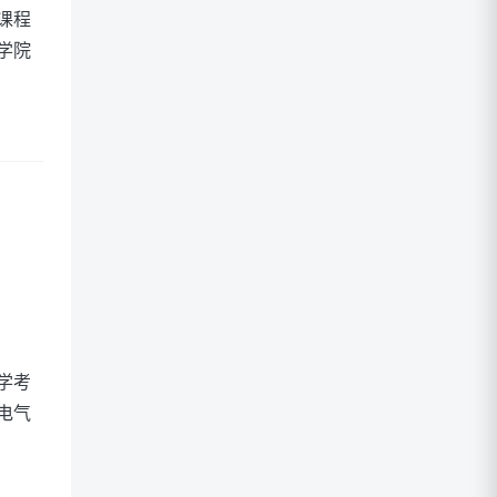
课程
学院
学考
电气