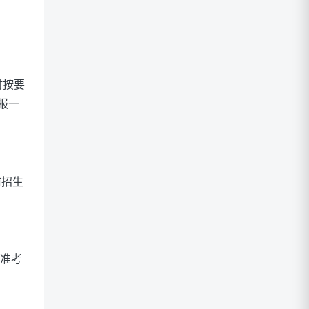
时按要
报一
前招生
印准考