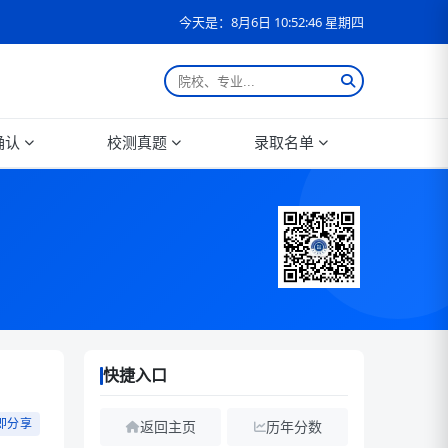
今天是：8月6日 10:52:47 星期四
确认
校测真题
录取名单
快捷入口
即分享
返回主页
历年分数