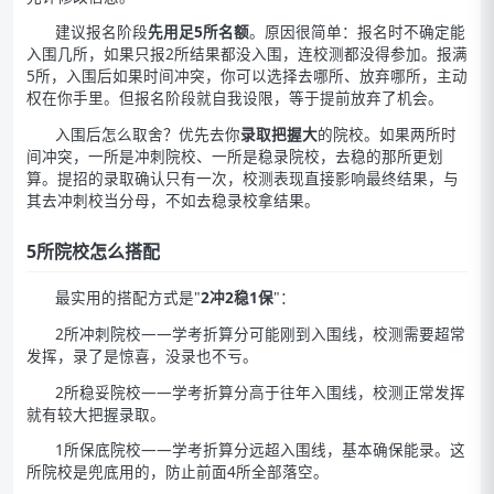
建议报名阶段
先用足5所名额
。原因很简单：报名时不确定能
入围几所，如果只报2所结果都没入围，连校测都没得参加。报满
5所，入围后如果时间冲突，你可以选择去哪所、放弃哪所，主动
权在你手里。但报名阶段就自我设限，等于提前放弃了机会。
入围后怎么取舍？优先去你
录取把握大
的院校。如果两所时
间冲突，一所是冲刺院校、一所是稳录院校，去稳的那所更划
算。提招的录取确认只有一次，校测表现直接影响最终结果，与
其去冲刺校当分母，不如去稳录校拿结果。
5所院校怎么搭配
最实用的搭配方式是"
2冲2稳1保
"：
2所冲刺院校——学考折算分可能刚到入围线，校测需要超常
发挥，录了是惊喜，没录也不亏。
2所稳妥院校——学考折算分高于往年入围线，校测正常发挥
就有较大把握录取。
1所保底院校——学考折算分远超入围线，基本确保能录。这
所院校是兜底用的，防止前面4所全部落空。