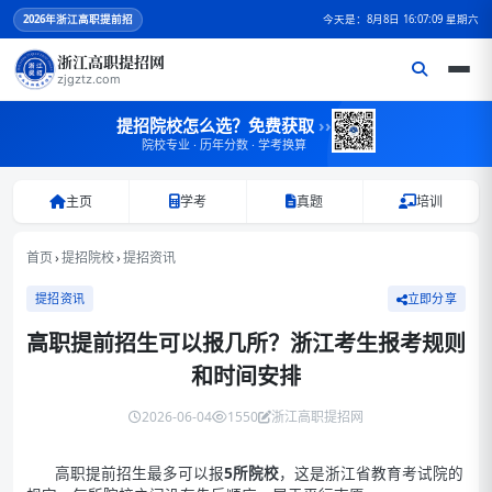
2026
年浙江高职提前招
今天是：8月8日 16:07:10 星期六
浙江高职提招网
zjgztz.com
提招院校怎么选？免费获取
››
院校专业 · 历年分数 · 学考换算
主页
学考
真题
培训
首页
›
提招院校
›
提招资讯
提招资讯
立即分享
高职提前招生可以报几所？浙江考生报考规则
和时间安排
2026-06-04
1550
浙江高职提招网
高职提前招生最多可以报
5所院校
，这是浙江省教育考试院的