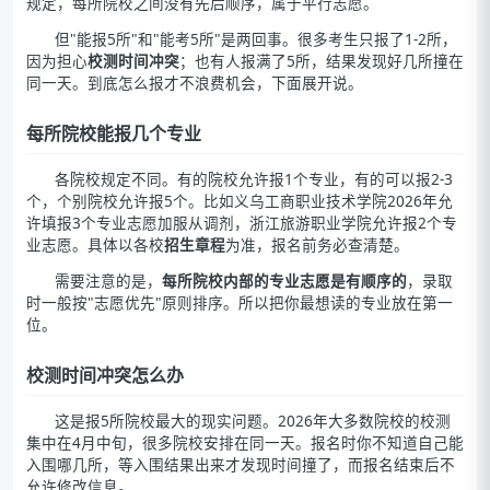
规定，每所院校之间没有先后顺序，属于平行志愿。
但"能报5所"和"能考5所"是两回事。很多考生只报了1-2所，
因为担心
校测时间冲突
；也有人报满了5所，结果发现好几所撞在
同一天。到底怎么报才不浪费机会，下面展开说。
每所院校能报几个专业
各院校规定不同。有的院校允许报1个专业，有的可以报2-3
个，个别院校允许报5个。比如义乌工商职业技术学院2026年允
许填报3个专业志愿加服从调剂，浙江旅游职业学院允许报2个专
业志愿。具体以各校
招生章程
为准，报名前务必查清楚。
需要注意的是，
每所院校内部的专业志愿是有顺序的
，录取
时一般按"志愿优先"原则排序。所以把你最想读的专业放在第一
位。
校测时间冲突怎么办
这是报5所院校最大的现实问题。2026年大多数院校的校测
集中在4月中旬，很多院校安排在同一天。报名时你不知道自己能
入围哪几所，等入围结果出来才发现时间撞了，而报名结束后不
允许修改信息。