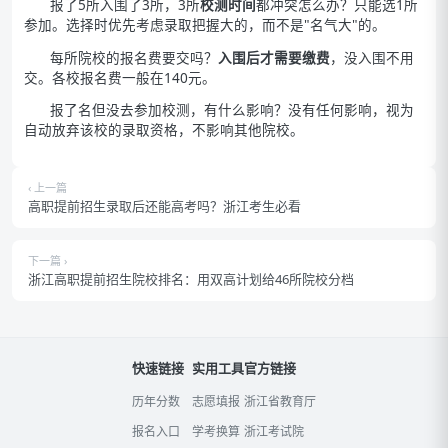
报了5所入围了3所，3所
校测时间
都冲突怎么办？只能选1所
参加。选择时优先考虑录取把握大的，而不是"名气大"的。
每所院校的报名费要交吗？
入围后才需要缴费
，没入围不用
交。各校报名费一般在140元。
报了名但没去参加校测，有什么影响？没有任何影响，视为
自动放弃该校的录取资格，不影响其他院校。
‹ 上一篇
高职提前招生录取后还能高考吗？浙江考生必看
下一篇 ›
浙江高职提前招生院校排名：用双高计划给46所院校分档
快速链接
实用工具
官方链接
历年分数
志愿填报
浙江省教育厅
报名入口
学考换算
浙江考试院