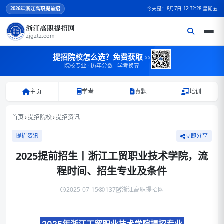
2026
年浙江高职提前招
今天是：8月7日 12:32:28 星期五
浙江高职提招网
zjgztz.com
提招院校怎么选？免费获取
››
院校专业 · 历年分数 · 学考换算
主页
学考
真题
培训
首页
›
提招院校
›
提招资讯
提招资讯
立即分享
2025提前招生丨浙江工贸职业技术学院，流
程时间、招生专业及条件
2025-07-15
137
浙江高职提招网