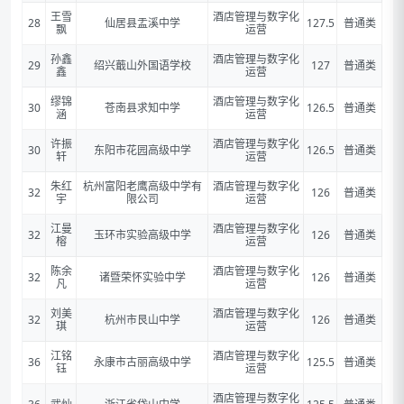
王雪
酒店管理与数字化
28
仙居县盂溪中学
127.5
普通类
飘
运营
孙鑫
酒店管理与数字化
29
绍兴蕺山外国语学校
127
普通类
鑫
运营
缪锦
酒店管理与数字化
30
苍南县求知中学
126.5
普通类
涵
运营
许振
酒店管理与数字化
30
东阳市花园高级中学
126.5
普通类
轩
运营
朱红
杭州富阳老鹰高级中学有
酒店管理与数字化
32
126
普通类
宇
限公司
运营
江曼
酒店管理与数字化
32
玉环市实验高级中学
126
普通类
榕
运营
陈余
酒店管理与数字化
32
诸暨荣怀实验中学
126
普通类
凡
运营
刘美
酒店管理与数字化
32
杭州市艮山中学
126
普通类
琪
运营
江铭
酒店管理与数字化
36
永康市古丽高级中学
125.5
普通类
钰
运营
酒店管理与数字化