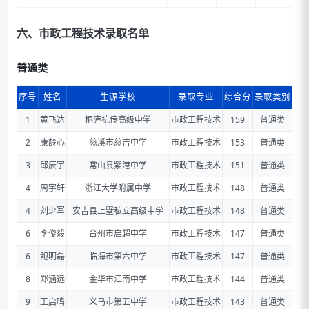
六、市政工程技术录取名单
普通类
序号
姓名
生源学校
录取专业
综合分
录取类别
1
黄飞达
桐庐杭传高级中学
市政工程技术
159
普通类
2
康龄心
慈溪市慈吉中学
市政工程技术
153
普通类
3
邱辰宇
常山县紫港中学
市政工程技术
151
普通类
4
周宇轩
浙江大学附属中学
市政工程技术
148
普通类
4
刘少军
安吉县上墅私立高级中学
市政工程技术
148
普通类
6
李俊毅
台州市启超中学
市政工程技术
147
普通类
6
鲍明磊
临海市第六中学
市政工程技术
147
普通类
8
郑涵远
金华市江南中学
市政工程技术
144
普通类
9
王启鸣
义乌市第五中学
市政工程技术
143
普通类