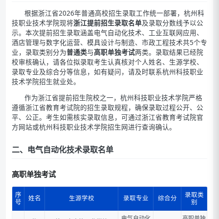
根据浙江省2026年普通高校招生录取工作统一部署，杭州科
技职业技术学院现将
浙江提前招生录取名单
及录取分数线予以公
示。本次提前招生录取涵盖电气自动化技术、工业互联网应用、
酒店管理与数字化运营、模具设计与制造、市政工程技术共5个专
业，录取类别分为
普通类
与
高职单独考试
两类。录取结果已经院
校审核确认，请各位拟录取考生认真核对个人姓名、生源学校、
录取专业及综合分等信息，如有疑问，请及时联系杭州科技职业
技术学院招生就业处。
作为浙江省提前招生院校之一，杭州科技职业技术学院严格
遵循浙江省教育考试院的招生录取规程，确保录取过程公开、公
平、公正。考生如需核实录取信息，可通过浙江省教育考试院官
方网站或杭州科技职业技术学院招生网进行查询确认。
二、电气自动化技术录取名单
高职单独考试
序
录取类
姓名
生源学校
录取专业
综合分
号
别
电气自动化
高职单独