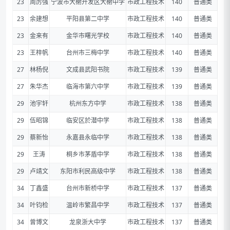
23
周厉强
宁波市大榭开发区大榭中学
市政工程技术
140
普通类
23
余建想
平阳县第二中学
市政工程技术
140
普通类
23
金来有
金华市曙光学校
市政工程技术
140
普通类
23
王梓帆
台州市三梅中学
市政工程技术
140
普通类
27
林杨倪
文成县武阳书院
市政工程技术
139
普通类
27
朱华杰
临海市第六中学
市政工程技术
139
普通类
29
池宇轩
杭州东方中学
市政工程技术
138
普通类
29
伍昭锦
临安区於潜中学
市政工程技术
138
普通类
29
蔡新怡
永嘉县永临中学
市政工程技术
138
普通类
29
王涛
桐乡市茅盾中学
市政工程技术
138
普通类
29
卢靖文
东阳市利民高级中学
市政工程技术
138
普通类
34
丁鑫盛
台州市新桥中学
市政工程技术
137
普通类
34
叶钧检
温岭市繁昌中学
市政工程技术
137
普通类
34
曾博文
龙泉浙大中学
市政工程技术
137
普通类