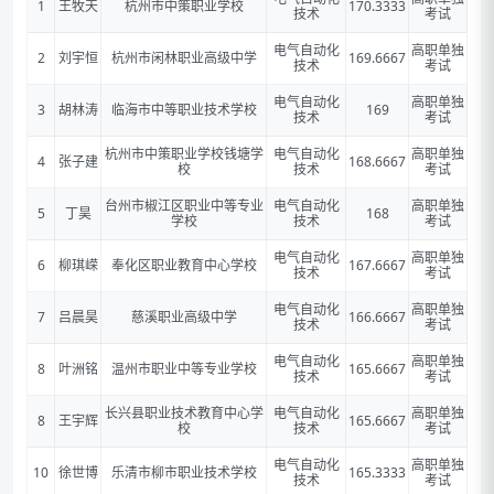
1
王牧天
杭州市中策职业学校
170.3333
技术
考试
电气自动化
高职单独
2
刘宇恒
杭州市闲林职业高级中学
169.6667
技术
考试
电气自动化
高职单独
3
胡林涛
临海市中等职业技术学校
169
技术
考试
杭州市中策职业学校钱塘学
电气自动化
高职单独
4
张子建
168.6667
校
技术
考试
台州市椒江区职业中等专业
电气自动化
高职单独
5
丁昊
168
学校
技术
考试
电气自动化
高职单独
6
柳琪嵘
奉化区职业教育中心学校
167.6667
技术
考试
电气自动化
高职单独
7
吕晨昊
慈溪职业高级中学
166.6667
技术
考试
电气自动化
高职单独
8
叶洲铭
温州市职业中等专业学校
165.6667
技术
考试
长兴县职业技术教育中心学
电气自动化
高职单独
8
王宇辉
165.6667
校
技术
考试
电气自动化
高职单独
10
徐世博
乐清市柳市职业技术学校
165.3333
技术
考试