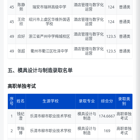
陈静
酒店管理与数字化
45
瑞安市瑞祥高级中学
124
普通类
熙
运营
王欣
绍兴市上虞区华维外国语
酒店管理与数字化
45
124
普通类
欣
学校
运营
酒店管理与数字化
49
应好
浙江省严州中学梅城校区
123.5
普通类
运营
酒店管理与数字化
49
张超
衢州市衢江区杜泽中学
123.5
普通类
运营
五、模具设计与制造录取名单
高职单独考试
序
录取类
姓名
生源学校
录取专业
综合分
号
别
钱纪
模具设计与
高职单独
1
乐清市柳市职业技术学校
174.6667
澄
制造
考试
李贻
模具设计与
高职单独
2
乐清市柳市职业技术学校
169
博
制造
考试