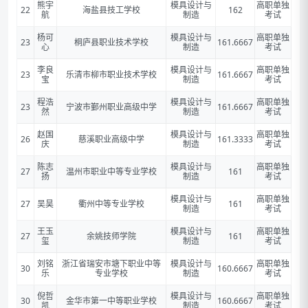
熊宇
模具设计与
高职单独
22
海盐县技工学校
162
航
制造
考试
杨可
模具设计与
高职单独
23
桐庐县职业技术学校
161.6667
心
制造
考试
李良
模具设计与
高职单独
23
乐清市柳市职业技术学校
161.6667
宝
制造
考试
程浩
模具设计与
高职单独
23
宁波市鄞州职业高级中学
161.6667
然
制造
考试
赵国
模具设计与
高职单独
26
慈溪职业高级中学
161.3333
庆
制造
考试
陈志
模具设计与
高职单独
27
温州市职业中等专业学校
161
扬
制造
考试
模具设计与
高职单独
27
吴昊
衢州中等专业学校
161
制造
考试
王玉
模具设计与
高职单独
27
余姚技师学院
161
玺
制造
考试
刘铭
浙江省瑞安市塘下职业中等
模具设计与
高职单独
30
160.6667
乐
专业学校
制造
考试
倪哲
模具设计与
高职单独
30
金华市第一中等职业学校
160.6667
凯
制造
考试