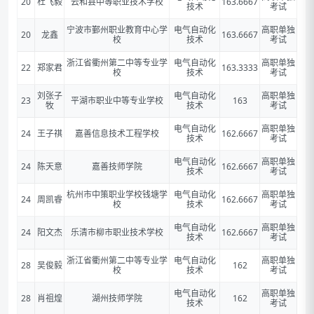
20
杜飞毅
云和县中等职业技术学校
163.6667
技术
考试
宁波市鄞州职业教育中心学
电气自动化
高职单独
20
龙鑫
163.6667
校
技术
考试
浙江省衢州第二中等专业学
电气自动化
高职单独
22
郑家君
163.3333
校
技术
考试
刘张子
电气自动化
高职单独
23
平湖市职业中等专业学校
163
牧
技术
考试
电气自动化
高职单独
24
王子祺
嘉善信息技术工程学校
162.6667
技术
考试
电气自动化
高职单独
24
陈天意
嘉善技师学院
162.6667
技术
考试
杭州市中策职业学校钱塘学
电气自动化
高职单独
24
周凯睿
162.6667
校
技术
考试
电气自动化
高职单独
24
阳文杰
乐清市柳市职业技术学校
162.6667
技术
考试
浙江省衢州第二中等专业学
电气自动化
高职单独
28
吴俊毅
162
校
技术
考试
电气自动化
高职单独
28
肖祖煌
湖州技师学院
162
技术
考试