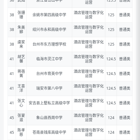
36
武灿
浙江省岱山中学
125.5
普通类
运营
张珊
酒店管理与数字化
38
余姚市第四高级中学
125
普通类
珊
运营
朱美
酒店管理与数字化
38
绍兴市永和高级中学
125
普通类
郦
运营
虞家
酒店管理与数字化
38
台州市东方理想学校
125
普通类
来
运营
胡艺
酒店管理与数字化
41
临海市灵江中学
124.5
普通类
馨
运营
蒋蓓
酒店管理与数字化
41
台州市育英中学
124.5
普通类
菁
运营
王喜
酒店管理与数字化
41
瑞安市第八中学
124.5
普通类
洋
运营
张文
酒店管理与数字化
41
安吉县上墅私立高级中学
124.5
普通类
心
运营
张宴
酒店管理与数字化
45
象山县西周中学
124
普通类
滋
运营
陈孝
酒店管理与数字化
45
苍南县钱库高级中学
124
普通类
慈
运营