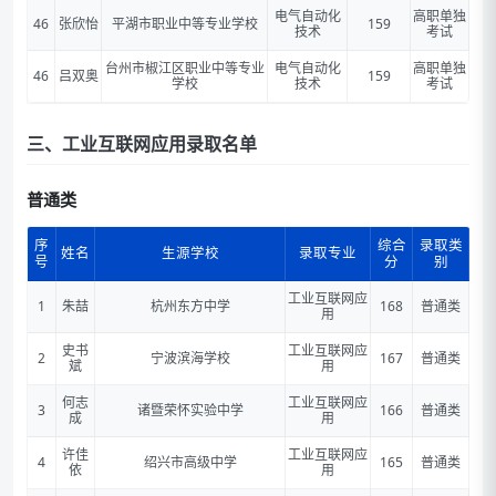
电气自动化
高职单独
46
张欣怡
平湖市职业中等专业学校
159
技术
考试
台州市椒江区职业中等专业
电气自动化
高职单独
46
吕双奥
159
学校
技术
考试
三、工业互联网应用录取名单
普通类
序
综合
录取类
姓名
生源学校
录取专业
号
分
别
工业互联网应
1
朱喆
杭州东方中学
168
普通类
用
史书
工业互联网应
2
宁波滨海学校
167
普通类
斌
用
何志
工业互联网应
3
诸暨荣怀实验中学
166
普通类
成
用
许佳
工业互联网应
4
绍兴市高级中学
165
普通类
依
用