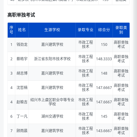
高职单独考试
序
录取类
姓名
生源学校
录取专业
综合分
号
别
市政工程
高职单独
1
钱劲龙
嘉兴建筑学校
150
技术
考试
市政工程
高职单独
2
蔡皓宇
浙江省东阳市技术学校
148.3333
技术
考试
市政工程
高职单独
3
胡志博
嘉兴建筑学校
148
技术
考试
市政工程
高职单独
4
沈哲楠
嘉兴建筑学校
147.6667
技术
考试
绍兴市上虞区职业中等专业
市政工程
高职单独
4
赵榆吉
147.6667
学校
技术
考试
市政工程
高职单独
6
丁一凡
湖州交通学校
145
技术
考试
市政工程
高职单独
7
顾雨晨
嘉兴建筑学校
143.6667
技术
考试