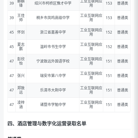
郦麒
工业互联网应
39
绍兴市柯桥区豫才中学
153
普通类
锋
用
王佳
工业互联网应
39
桐乡市凤鸣高级中学
153
普通类
帅
用
工业互联网应
45
怀剑
浙江省嘉善中学
152
普通类
用
夏志
工业互联网应
45
温岭市书生中学
152
普通类
鹏
用
彭欣
工业互联网应
47
宁波致远外国语学校
151
普通类
怡
用
工业互联网应
47
张兴
瑞安市第八中学
151
普通类
用
郑致
工业互联网应
47
乐清市大荆中学
151
普通类
远
用
凌梓
工业互联网应
47
诸暨市学勉中学
151
普通类
涵
用
四、酒店管理与数字化运营录取名单