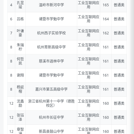
孔昱
工业互联网应
4
温岭市新河中学
165
普通类
竣
用
工业互联网应
6
吕栋
诸暨市学勉中学
164
普通类
用
叶谦
工业互联网应
7
杭州西子实验学校
162
普通类
豪
用
朱瑞
工业互联网应
8
杭州育新高级中学
161
普通类
柠
用
何哲
工业互联网应
8
慈溪市逍林中学
161
普通类
凯
用
工业互联网应
8
谢翔
诸暨市学勉中学
161
普通类
用
杨延
工业互联网应
8
嘉兴市第五高级中学
161
普通类
榕
用
沈鑫
浙江省杭州第十一中学（德胜
工业互联网应
12
160
普通类
励
校区）
用
张钰
工业互联网应
12
杭州市长征中学
160
普通类
泽
用
章智
工业互联网应
12
新昌县鼓山中学
160
普通类
涵
用