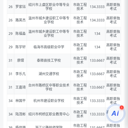
绍兴市上虞区职业中等专业
市政工程
高职单独
26
罗家钰
134.3333
学校
技术
考试
温州市城乡建设职工中等专
市政工程
高职单独
26
路英杰
134.3333
业学校
技术
考试
温州市城乡建设职工中等专
市政工程
高职单独
29
陈福淼
134
业学校
技术
考试
市政工程
高职单独
29
陈宇轩
临海市高级职业中学
134
技术
考试
市政工程
高职单独
31
廖熠
泰顺县技工学校
133.6667
技术
考试
市政工程
高职单独
31
李乐凡
湖州交通学校
133.6667
技术
考试
台州市路桥区中等职业技术
市政工程
高职单独
31
王嘉琦
133.6667
学校
技术
考试
市政工程
高职单独
34
林国平
杭州市建设职业学校
133.3333
技术
考试
1
Ai
市政工程
高职单独
34
陆茂彬
绍兴市柯桥区职业教育中心
133.3333
技术
考试
市政工程
高职单独
36
杨佳璐
浙江公路技师学院
131.6667