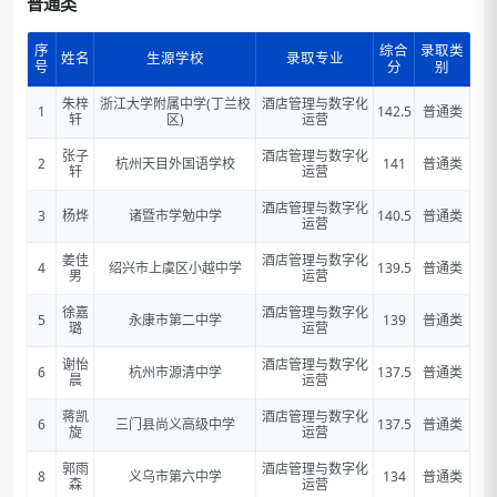
普通类
序
综合
录取类
姓名
生源学校
录取专业
号
分
别
朱梓
浙江大学附属中学(丁兰校
酒店管理与数字化
1
142.5
普通类
轩
区)
运营
张子
酒店管理与数字化
2
杭州天目外国语学校
141
普通类
轩
运营
酒店管理与数字化
3
杨烨
诸暨市学勉中学
140.5
普通类
运营
姜佳
酒店管理与数字化
4
绍兴市上虞区小越中学
139.5
普通类
男
运营
徐嘉
酒店管理与数字化
5
永康市第二中学
139
普通类
璐
运营
谢怡
酒店管理与数字化
6
杭州市源清中学
137.5
普通类
晨
运营
蒋凯
酒店管理与数字化
6
三门县尚义高级中学
137.5
普通类
旋
运营
郭雨
酒店管理与数字化
8
义乌市第六中学
134
普通类
森
运营