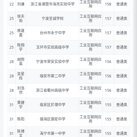
工业互联网应
22
刘谦
浙江省诸暨市海亮实验中学
158
普通类
用
徐天
工业互联网应
25
宁波至诚学校
157
普通类
佑
用
蒋晟
工业互联网应
25
台州市永宁中学
157
普通类
嘉
用
陈翔
工业互联网应
25
玉环市实验高级中学
157
普通类
宇
用
胡雨
工业互联网应
28
宁波市荣安实验中学
156
普通类
昊
用
吴星
工业互联网应
28
瑞安市第二中学
156
普通类
烁
用
刘浩
工业互联网应
28
浙江省衢州高级中学
156
普通类
然
用
黄健
工业互联网应
31
临安区於潜中学
155
普通类
宇
用
工业互联网应
31
陈阳
镇海区骆驼中学
155
普通类
用
陈博
工业互联网应
31
海宁市第一中学
155
普通类
文
用