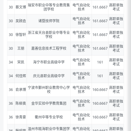
瑞安市职业中等专业教育集
电气自动化
高职单独
30
蔡文博
161.6667
团学校
技术
考试
电气自动化
高职单独
30
吴顾垚
诸暨技师学院
161.6667
技术
考试
浙江省天台县职业中等专业
电气自动化
高职单独
30
徐智轩
161.6667
学校
技术
考试
电气自动化
高职单独
30
王朋
嘉善信息技术工程学校
161.6667
技术
考试
电气自动化
高职单独
34
宋凯
海宁市职业高级中学
161
技术
考试
电气自动化
高职单独
34
何佳辉
庆元县职业高级中学
161
技术
考试
宁波市鄞州职业教育中心学
电气自动化
高职单独
36
俞承博
160.6667
校
技术
考试
电气自动化
高职单独
36
陈柳奥
金华实验中学教育集团
160.6667
技术
考试
电气自动化
高职单独
36
徐青豪
衢州中等专业学校
160.6667
技术
考试
温州市瓯海职业中专集团学
电气自动化
高职单独
36
殷超荣
160.6667