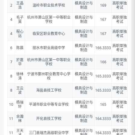
王晶
模具设计与
高职单独
2
温岭市职业技术学校
169
浩
制造
考试
毛子
杭州市萧山区第一中等职业
模具设计与
高职单独
4
167
昊
学校
制造
考试
程心
模具设计与
高职单独
4
临安区职业教育中心
167
远
制造
考试
模具设计与
高职单独
6
陈晨
丽水市职业高级中学
166.3333
制造
考试
於嘉
杭州市萧山区第一中等职业
模具设计与
高职单独
7
166
华
学校
制造
考试
徐林
宁波市鄞州职业教育中心学
模具设计与
高职单独
8
165.3333
涛
校
制造
考试
王云
模具设计与
高职单独
8
海盐县技工学校
165.3333
波
制造
考试
杨瑞
模具设计与
高职单独
10
平湖市职业中等专业学校
165
轩
制造
考试
余瀚
模具设计与
高职单独
11
开化县技工学校
164.3333
林
制造
考试
王天
模具设计与
高职单独
11
三门县瑞杰高级职业中学
164.3333
才
制造
考试