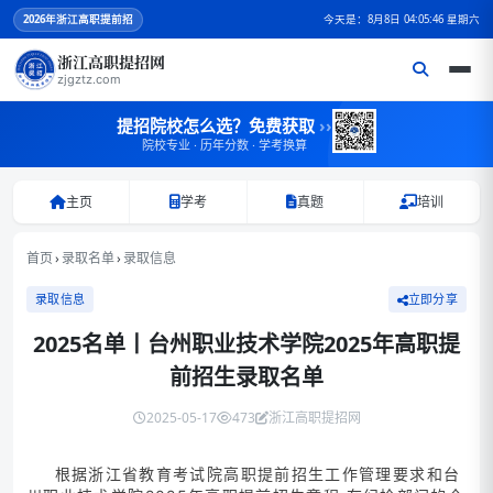
2026
年浙江高职提前招
今天是：8月8日 04:05:46 星期六
浙江高职提招网
zjgztz.com
提招院校怎么选？免费获取
››
院校专业 · 历年分数 · 学考换算
主页
学考
真题
培训
首页
›
录取名单
›
录取信息
录取信息
立即分享
2025名单丨台州职业技术学院2025年高职提
前招生录取名单
2025-05-17
473
浙江高职提招网
根据浙江省教育考试院高职提前招生工作管理要求和台