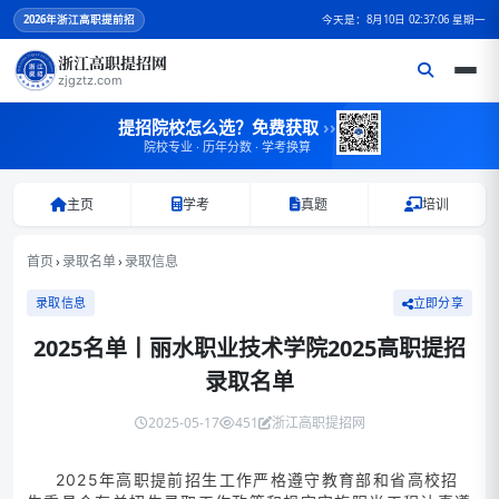
2026
年浙江高职提前招
今天是：8月10日 02:37:06 星期一
浙江高职提招网
zjgztz.com
提招院校怎么选？免费获取
››
院校专业 · 历年分数 · 学考换算
主页
学考
真题
培训
首页
›
录取名单
›
录取信息
录取信息
立即分享
2025名单丨丽水职业技术学院2025高职提招
录取名单
2025-05-17
451
浙江高职提招网
2025年高职提前招生工作严格遵守教育部和省高校招