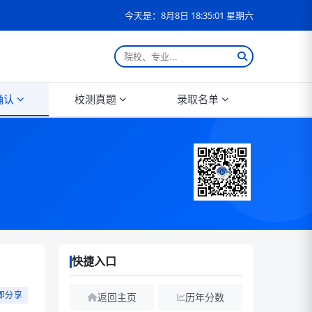
今天是：8月8日 18:35:02 星期六
确认
校测真题
录取名单
快捷入口
即分享
返回主页
历年分数