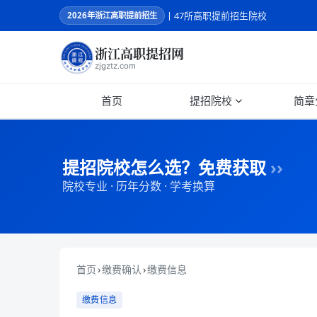
丨47所高职提前招生院校
2026
年浙江高职提前招生
浙江高职提招网
zjgztz.com
首页
提招院校
简章
提招院校怎么选？免费获取
››
院校专业 · 历年分数 · 学考换算
首页
›
缴费确认
›
缴费信息
缴费信息